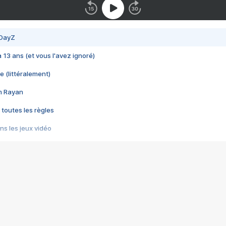
 DayZ
 a 13 ans (et vous l'avez ignoré)
e (littéralement)
im Rayan
 toutes les règles
s les jeux vidéo
us choquant de Rockstar ? - Le scandale BULLY
e plus moche de Steam
du RÊVE tourne au CAUCHEMAR
pendant 8 heures
it… à tort