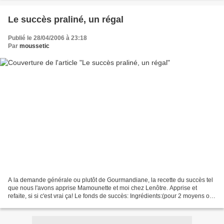
Le succès praliné, un régal
Publié le 28/04/2006 à 23:18
Par
moussetic
A la demande générale ou plutôt de Gourmandiane, la recette du succès tel
que nous l'avons apprise Mamounette et moi chez Lenôtre. Apprise et
refaite, si si c'est vrai ça! Le fonds de succès: Ingrédients:(pour 2 moyens ou
1 plus grand) 4 blancs d'œuf...