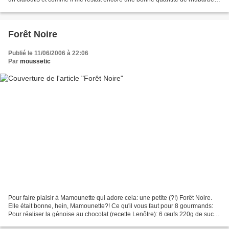
j'ai essayé les muffins...
Forêt Noire
Publié le 11/06/2006 à 22:06
Par
moussetic
Pour faire plaisir à Mamounette qui adore cela: une petite (?!) Forêt Noire.
Elle était bonne, hein, Mamounette?! Ce qu'il vous faut pour 8 gourmands:
Pour réaliser la génoise au chocolat (recette Lenôtre): 6 œufs 220g de sucre
semoule 140g de farine...