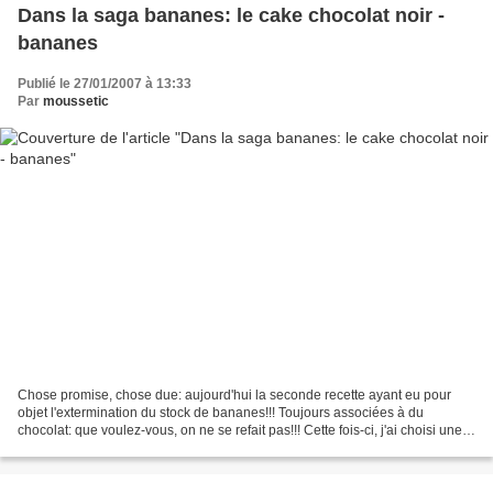
Dans la saga bananes: le cake chocolat noir -
bananes
Publié le 27/01/2007 à 13:33
Par
moussetic
Chose promise, chose due: aujourd'hui la seconde recette ayant eu pour
objet l'extermination du stock de bananes!!! Toujours associées à du
chocolat: que voulez-vous, on ne se refait pas!!! Cette fois-ci, j'ai choisi une
alliance plus "rude" avec du chocolat...