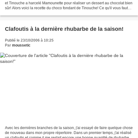
et Tinouche a harcelé Mamounette pour réaliser un dessert au chocolat bien
sûr! Alors voici la recette du choco fondant de Tinouche! Ce qu'il vous faut
pour 6 personnes: 100g...
Clafoutis à la dernière rhubarbe de la saison!
Publié le 23/10/2006 à 10:25
Par
moussetic
Avec les dernières branches de la saison, j'ai essayé de faire quelque chose
de nouveau dans mon propre répertoire. Dans un premier temps, j'ai réalisé
un clafoutis et comme il me restait encore une bonne quantité de rhubarbe,