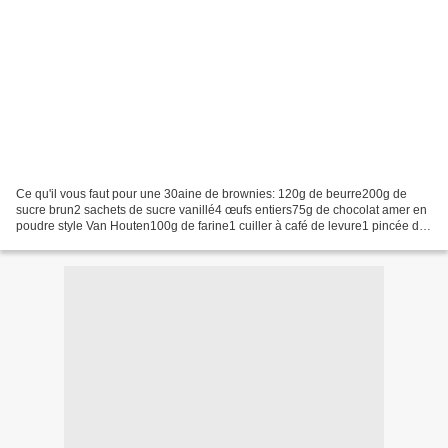
Ce qu'il vous faut pour une 30aine de brownies: 120g de beurre200g de
sucre brun2 sachets de sucre vanillé4 œufs entiers75g de chocolat amer en
poudre style Van Houten100g de farine1 cuiller à café de levure1 pincée de
sel125g de cerneaux de noix Vous...