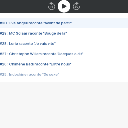
#30 : Eve Angeli raconte "Avant de partir"
#29 : MC Solaar raconte "Bouge de là"
28 : Lorie raconte "Je vais vite"
#27 : Christophe Willem raconte "Jacques a dit"
#26 : Chimène Badi raconte "Entre nous"
#25 : Indochine raconte "3e sexe"
#24 : Zaho raconte "C'est chelou"
#23 : Patrick Bruel raconte "Au café des délices"
#22 : Kyo raconte "Le chemin"
#21 : Nolwenn Leroy raconte "Cassé"
#20 : Patrick Hernandez raconte "Born to be alive"