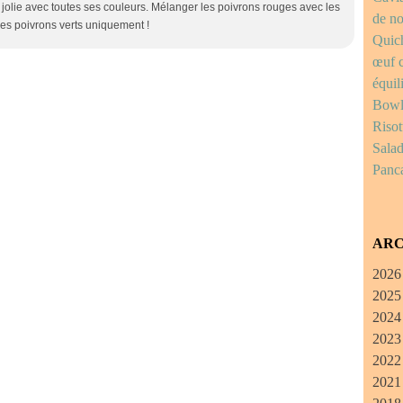
s jolie avec toutes ses couleurs. Mélanger les poivrons rouges avec les
de no
es poivrons verts uniquement !
Quich
œuf c
équil
Bowl 
Risot
Salad
Panc
ARC
2026
2025
A
2024
Ju
D
2023
Ju
N
N
2022
M
O
O
D
2021
Av
S
S
N
Fé