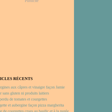
Publicité
ICLES RÉCENTS
gines aux câpres et vinaigre façon Jamie
r sans gluten ni produits laitiers
perdu de tomates et courgettes
ette et aubergine façon pizza margherita
r de courgettes crues au basilic et à la purée