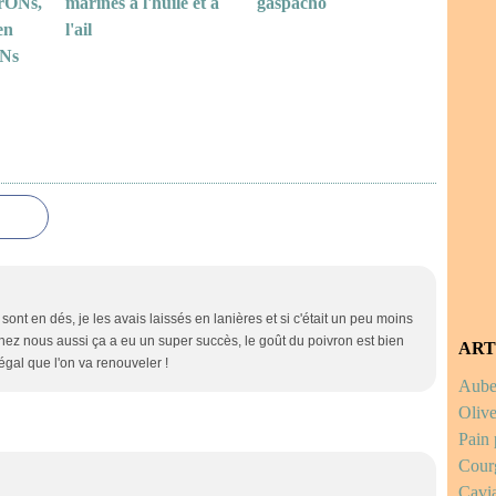
rONs,
marinés à l'huile et à
gaspacho
en
l'ail
ONs
ont en dés, je les avais laissés en lanières et si c'était un peu moins
 /> Chez nous aussi ça a eu un super succès, le goût du poivron est bien
ART
égal que l'on va renouveler !
Auber
Olive
Pain 
Courg
Cavia