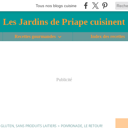
Tous nos blogs cuisine
Les Jardins de Priape cuisinent
Recettes gourmandes
Index des recettes
Publicité
S GLUTEN, SANS PRODUITS LAITIERS
>
POIVRONADE, LE RETOUR!