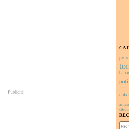
CAT
poiv
to
bana
pot
Publicité
noix 
aman
citron
RE