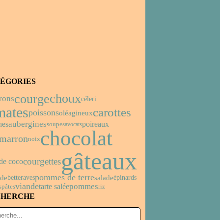
ÉGORIES
choux
courge
rons
céleri
mates
carottes
poissons
oléagineux
aubergines
nes
poireaux
soupes
avocats
chocolat
imarron
noix
gâteaux
courgettes
de coco
pommes de terre
de
salade
betteraves
épinards
viande
pommes
tarte salée
s
pâtes
riz
CHERCHE