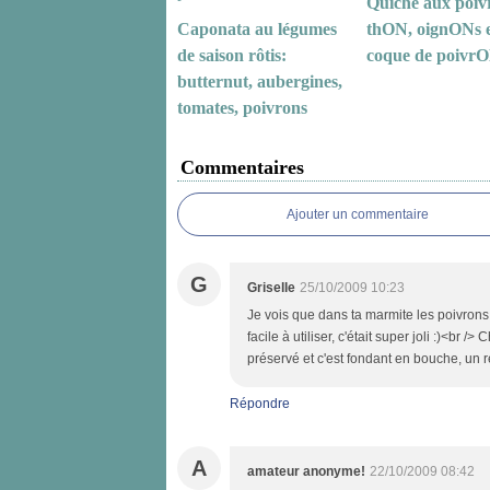
Quiche aux poiv
Caponata au légumes
thON, oignONs 
de saison rôtis:
coque de poivr
butternut, aubergines,
tomates, poivrons
Commentaires
Ajouter un commentaire
G
Griselle
25/10/2009 10:23
Je vois que dans ta marmite les poivrons s
facile à utiliser, c'était super joli :)<br
préservé et c'est fondant en bouche, un r
Répondre
A
amateur anonyme!
22/10/2009 08:42