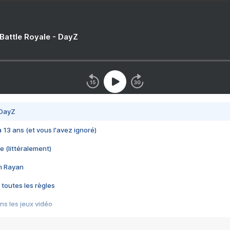
 Battle Royale - DayZ
 DayZ
 a 13 ans (et vous l'avez ignoré)
e (littéralement)
im Rayan
 toutes les règles
s les jeux vidéo
us choquant de Rockstar ? - Le scandale BULLY