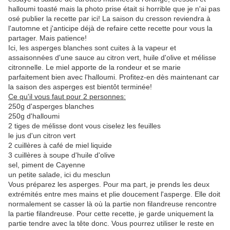
halloumi toasté mais la photo prise était si horrible que je n'ai pas
osé publier la recette par ici! La saison du cresson reviendra à
l'automne et j'anticipe déjà de refaire cette recette pour vous la
partager. Mais patience!
Ici, les asperges blanches sont cuites à la vapeur et
assaisonnées d'une sauce au citron vert, huile d'olive et mélisse
citronnelle. Le miel apporte de la rondeur et se marie
parfaitement bien avec l'halloumi. Profitez-en dès maintenant car
la saison des asperges est bientôt terminée!
Ce qu'il vous faut pour 2 personnes:
250g d'asperges blanches
250g d'halloumi
2 tiges de mélisse dont vous ciselez les feuilles
le jus d'un citron vert
2 cuillères à café de miel liquide
3 cuillères à soupe d'huile d'olive
sel, piment de Cayenne
un petite salade, ici du mesclun
Vous préparez les asperges. Pour ma part, je prends les deux
extrémités entre mes mains et plie doucement l'asperge. Elle doit
normalement se casser là où la partie non filandreuse rencontre
la partie filandreuse. Pour cette recette, je garde uniquement la
partie tendre avec la tête donc. Vous pourrez utiliser le reste en