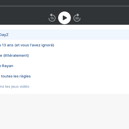
 DayZ
 a 13 ans (et vous l'avez ignoré)
e (littéralement)
im Rayan
 toutes les règles
s les jeux vidéo
us choquant de Rockstar ? - Le scandale BULLY
e plus moche de Steam
du RÊVE tourne au CAUCHEMAR
pendant 8 heures