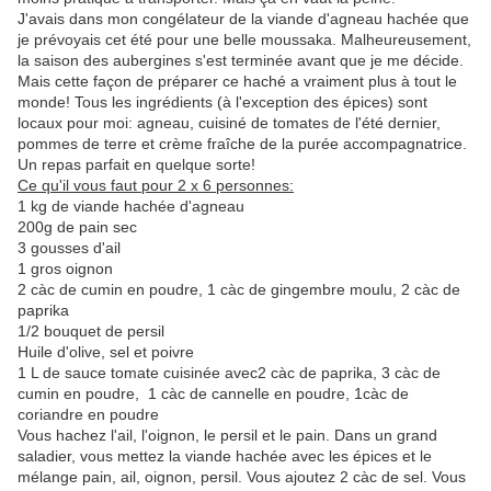
J'avais dans mon congélateur de la viande d'agneau hachée que
je prévoyais cet été pour une belle moussaka. Malheureusement,
la saison des aubergines s'est terminée avant que je me décide.
Mais cette façon de préparer ce haché a vraiment plus à tout le
monde! Tous les ingrédients (à l'exception des épices) sont
locaux pour moi: agneau, cuisiné de tomates de l'été dernier,
pommes de terre et crème fraîche de la purée accompagnatrice.
Un repas parfait en quelque sorte!
Ce qu'il vous faut pour 2 x 6 personnes:
1 kg de viande hachée d'agneau
200g de pain sec
3 gousses d'ail
1 gros oignon
2 càc de cumin en poudre, 1 càc de gingembre moulu, 2 càc de
paprika
1/2 bouquet de persil
Huile d'olive, sel et poivre
1 L de sauce tomate cuisinée avec2 càc de paprika, 3 càc de
cumin en poudre, 1 càc de cannelle en poudre, 1càc de
coriandre en poudre
Vous hachez l'ail, l'oignon, le persil et le pain. Dans un grand
saladier, vous mettez la viande hachée avec les épices et le
mélange pain, ail, oignon, persil. Vous ajoutez 2 càc de sel. Vous