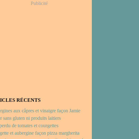
Publicité
ICLES RÉCENTS
gines aux câpres et vinaigre façon Jamie
r sans gluten ni produits laitiers
perdu de tomates et courgettes
ette et aubergine façon pizza margherita