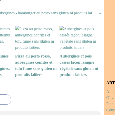
Aubergines - hamburger au pesto sans gluten ni produits laitiers
gumes
Pizza au pesto rosso,
Aubergines et pois
aubergines confites et
cassés façon lasagne
gines,
tofu fumé sans gluten ni
végétale sans gluten ni
s
produits laitiers
produits laitiers
ART
Auber
Olive
Pain 
Courg