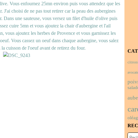
olive. Vous enfournez 25mn environ puis vous attendez que les
r. J'ai choisi de ne pas tout retirer car la peau des aubergines
er. Dans une sauteuse, vous versez un filet d'huile d'olive puis
sez cuire 5mn et vous ajoutez la chair d'aubergine et l'ail
mn, vous ajoutez les herbes de Provence et vous garnissez les
l'oeuf. Vous cassez un oeuf dans chaque aubergine, vous salez
a cuisson de l'oeuf avant de retirez du four.
CAT
citron
avocat
poiv
salad
aube
car
oléa
RE