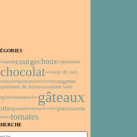
ÉGORIES
choux
courge
viande
poissons
s
riz
chocolat
noix de coco
noix
s
courgettes
rons
poireaux
céleri
betteraves
pommes de terre
tarte salée
e
amande
gâteaux
rgines
bananes
pâtes
ottes
potimarron
pommes
épinards
soupes
tomates
gineux
CHERCHE