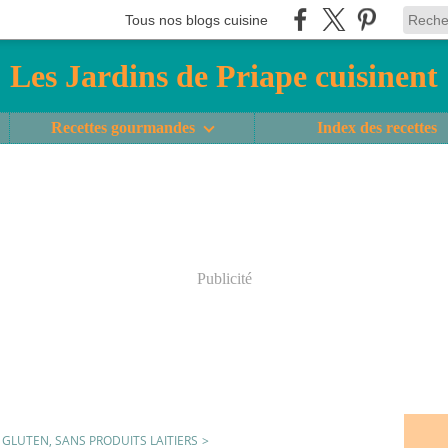
Tous nos blogs cuisine
Les Jardins de Priape cuisinent
Recettes gourmandes
Index des recettes
Publicité
S GLUTEN, SANS PRODUITS LAITIERS
>