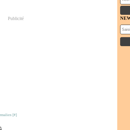
NE
Publicité
rmalien [
#
]