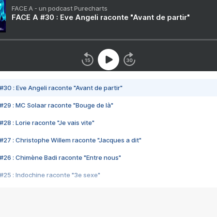
FACE A - un podcast Purecharts
FACE A #30 : Eve Angeli raconte "Avant de partir"
#30 : Eve Angeli raconte "Avant de partir"
#29 : MC Solaar raconte "Bouge de là"
28 : Lorie raconte "Je vais vite"
#27 : Christophe Willem raconte "Jacques a dit"
#26 : Chimène Badi raconte "Entre nous"
#25 : Indochine raconte "3e sexe"
#24 : Zaho raconte "C'est chelou"
#23 : Patrick Bruel raconte "Au café des délices"